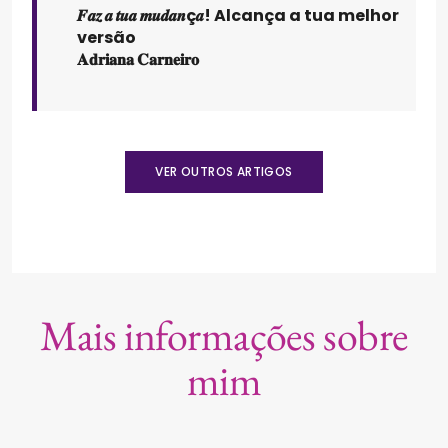
𝑭𝒂𝒛 𝒂 𝒕𝒖𝒂 𝒎𝒖𝒅𝒂𝒏ç𝒂! Alcança a tua melhor
versão
𝐀𝐝𝐫𝐢𝐚𝐧𝐚 𝐂𝐚𝐫𝐧𝐞𝐢𝐫𝐨
VER OUTROS ARTIGOS
Mais informações sobre
mim