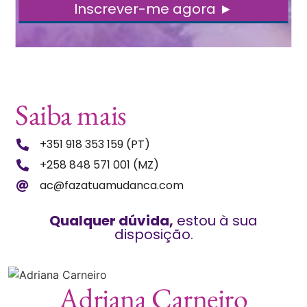
Saiba mais
+351 918 353 159 (PT)
+258 848 571 001 (MZ)
ac@fazatuamudanca.com
Qualquer dúvida,
estou à sua
disposição.
Adriana Carneiro