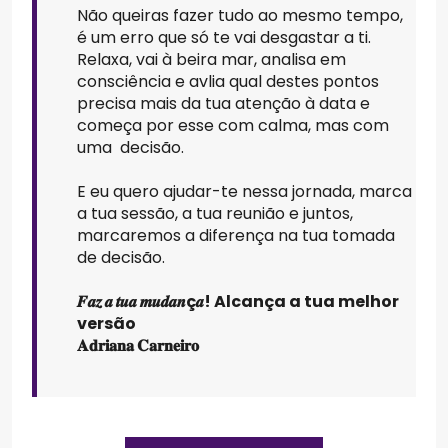
Não queiras fazer tudo ao mesmo tempo,
é um erro que só te vai desgastar a ti.
Relaxa, vai à beira mar, analisa em
consciência e avlia qual destes pontos
precisa mais da tua atenção à data e
começa por esse com calma, mas com
uma decisão.
E eu quero ajudar-te nessa jornada, marca
a tua sessão, a tua reunião e juntos,
marcaremos a diferença na tua tomada
de decisão.
𝑭𝒂𝒛 𝒂 𝒕𝒖𝒂 𝒎𝒖𝒅𝒂𝒏ç𝒂! Alcança a tua melhor
versão
𝐀𝐝𝐫𝐢𝐚𝐧𝐚 𝐂𝐚𝐫𝐧𝐞𝐢𝐫𝐨