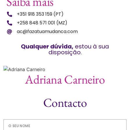
Saiba mais
+351 918 353 159 (PT)
+258 848 571 001 (MZ)
ac@fazatuamudanca.com
Qualquer dúvida,
estou à sua
disposição.
Adriana Carneiro
Contacto