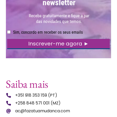
Saiba mais
+351 918 353 159 (PT)
+258 848 571 001 (MZ)
ac@fazatuamudanca.com