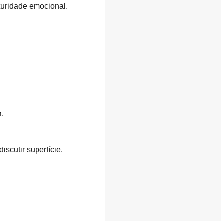
turidade emocional.
a.
scutir superfície.