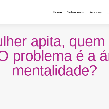
Home
Sobre mim
Serviços
E
her apita, quem 
 O problema é a á
mentalidade?