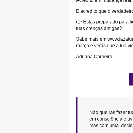
Acredito em mudança real.
E acredito que o verdadeir
👉
Estás preparado para l
tuas crenças antigas?
Sabe mais em
www.fazat
março e verás que a tua v
Adriana Carneiro
Não queiras fazer tu
em consciência e av
mas com uma decis