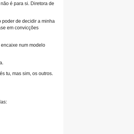
ão é para si. Diretora de
o poder de decidir a minha
base em convicções
e encaixe num modelo
a.
s tu, mas sim, os outros.
das: