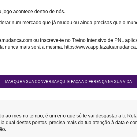
o jogo acontece dentro de nós.
iderar num mercado que já mudou ou ainda precisas que o mun
uamudanca.com
ou inscreve-te no Treino Intensivo de PNL aplic
ida nunca mais será a mesma.
https://www.app.fazatuamudanca
MARQUE A SUA CONVERSA AQUI E FAÇA A DIFERENÇA NA SUA VIDA
do ao mesmo tempo, é um erro que só te vai desgastar a ti. Rela
lia qual destes pontos precisa mais da tua atenção à data e c
ão.