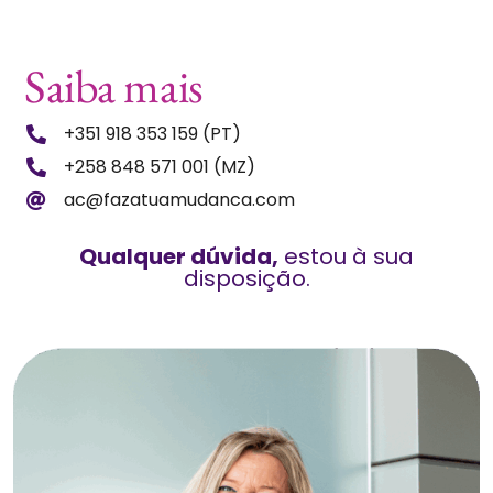
Saiba mais
+351 918 353 159 (PT)
+258 848 571 001 (MZ)
ac@fazatuamudanca.com
Qualquer dúvida,
estou à sua
disposição.