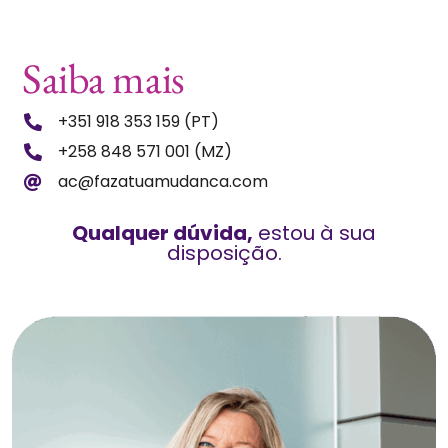
Saiba mais
+351 918 353 159 (PT)
+258 848 571 001 (MZ)
ac@fazatuamudanca.com
Qualquer dúvida,
estou à sua
disposição.