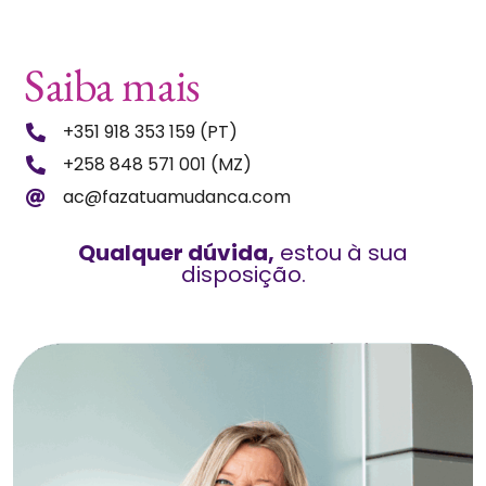
Saiba mais
+351 918 353 159 (PT)
+258 848 571 001 (MZ)
ac@fazatuamudanca.com
Qualquer dúvida,
estou à sua
disposição.