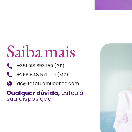
Saiba mais
+351 918 353 159 (PT)
+258 848 571 001 (MZ)
ac@fazatuamudanca.com
Qualquer dúvida,
estou à
sua disposição.