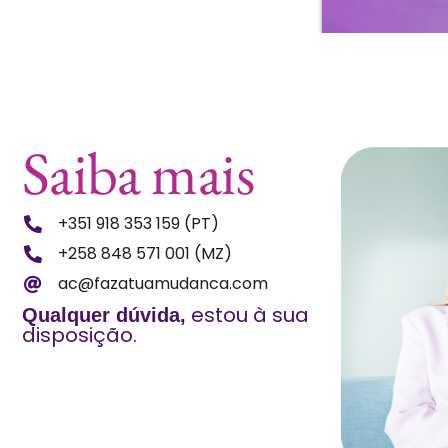
Saiba mais
+351 918 353 159 (PT)
+258 848 571 001 (MZ)
ac@fazatuamudanca.com
estou à sua
Qualquer dúvida,
disposição.